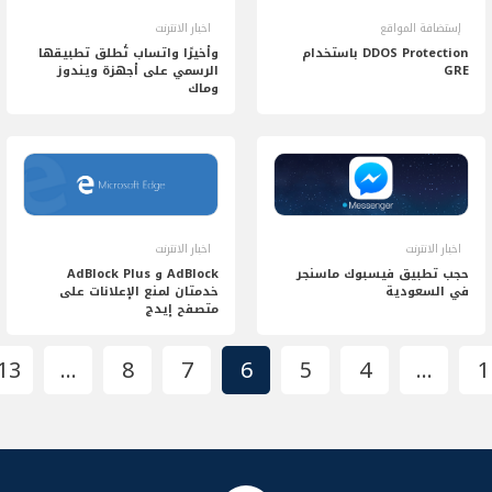
إستضافة المواقع
اخبار الانترنت
DDOS Protection باستخدام
وأخيرًا واتساب تُطلق تطبيقها
GRE
الرسمي على أجهزة ويندوز
وماك
اخبار الانترنت
اخبار الانترنت
حجب تطبيق فيسبوك ماسنجر
AdBlock و AdBlock Plus
في السعودية
خدمتان لمنع الإعلانات على
متصفح إيدج
13
…
8
7
6
5
4
…
1