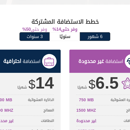
خطط الاستضافة المشتركة
وفر حتى
%14
وفر حتى
%50
6 شهور
سنويًا
3 سنوات
غير محدودة
احترافية
استضافة
استضافة
14
6.5
$
$
شهريًا
شهريًا
00 MB
750 MB
رة العشوائية
الذاكرة العشوائية
00 MHZ
1500 MHZ
لج
المعالج
غير محدودة
غير محد
قات
النطاقات