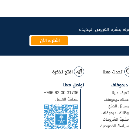
رك بنشرة العروض الجديدة
اشترك الآن
تحدث معنا
افتح تذكرة
ديموفنف
تواصل معنا
+966-92-00-31736
تعرف علينا
منطقة العميل
عملاء ديموفنف
وسائل الدفع
وظائف ديموفنف
مكتبة الشروحات
سياسة الخصوصية