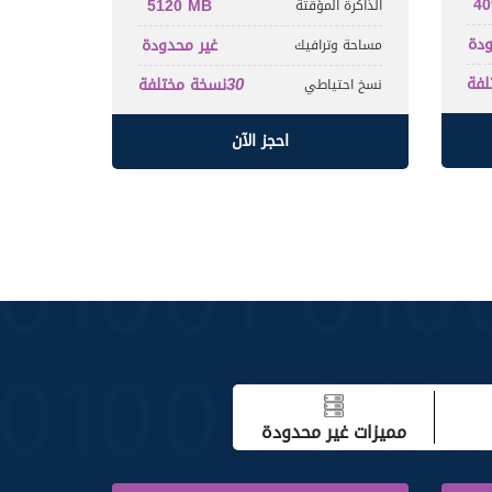
40
5120 MB
الذاكرة المؤقتة
ودة
غير محدودة
مساحة وترافيك
لفة
30
نسخة مختلفة
نسخ احتياطي
احجز الآن
مميزات غير محدودة