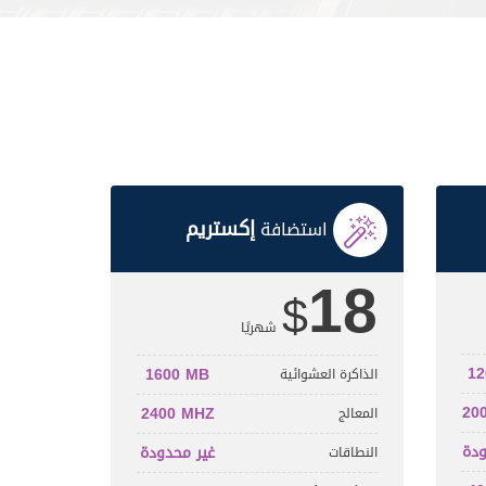
إكستريم
استضافة
18
$
شهريًا
12
1600 MB
الذاكرة العشوائية
20
2400 MHZ
المعالج
ودة
غير محدودة
النطاقات