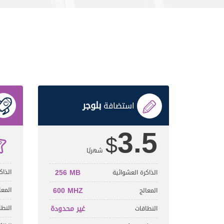
بلوجر
استضافة
3.5
$
شهريًا
256 MB
الذاك
الذاكرة العشوائية
600 MHZ
المعا
المعالج
غير محدودة
النطا
النطاقات