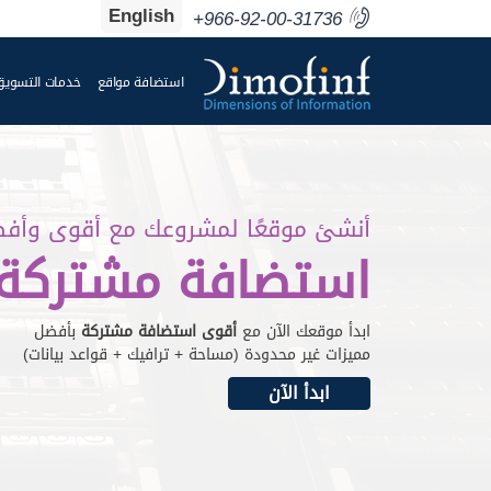
English
+966-92-00-31736
استضافة مواقع
خدمات التسويق
أنشئ موقعًا لمشروعك مع أقوى وأف
استضافة مشتركة
ابدأ موقعك الآن مع
أقوى استضافة مشتركة
بأفضل
مميزات غير محدودة (مساحة + ترافيك + قواعد بيانات)
ابدأ الآن