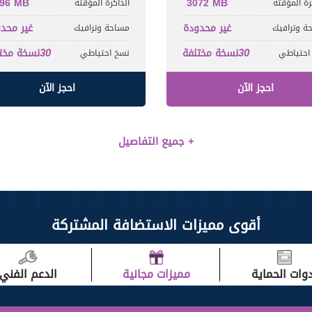
96 MB
3072 MB
رة المؤقتة
الذاكرة المؤقتة
غير محدودة
غير محد
ة وترافيك
مساحة وترافيك
30
30
نسخة مختلفة
نسخة مخت
احتياطي
نسخ احتياطي
احجز الآن
احجز الآن
جميع التفاصيل +
أقوى مميزات الاستضافة المشتركة
دوات الحماية
مميزات مجانية
الدعم الفني