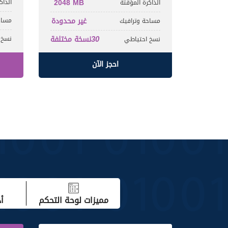
2048 MB
الذاك
الذاكرة المؤقتة
غير محدودة
مساح
مساحة وترافيك
30
نسخة مختلفة
نسخ 
نسخ احتياطي
احجز الآن
مميزات لوحة التحكم
أ