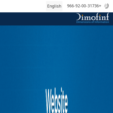
+966-92-00-31736
English