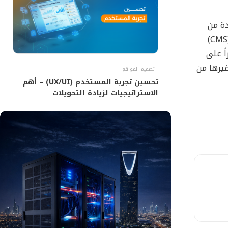
ادة من
المحتوى فى اضافة الكلمات المماثلة لمحركات البحث. وهذه يساعدك على تحسين مركزك على مواقع البحث. فبرنامح ادارة المحتوى (CMS)
ً على
يرها من
تصميم المواقع
تحسين تجربة المستخدم (UX/UI) – أهم
الاستراتيجيات لزيادة التحويلات