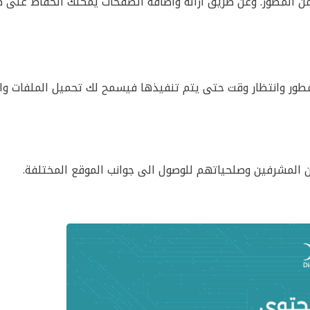
ن المطور. وعن طريق ازالة واضافة الصفحات يمكنك الحفاظ على 
نتظار تحديثات من المطور وانتظار وقت حتى يتم تنفيذها فيسمح لك تحميل الملفات وا
المشرفين وصلحياتهم للوصول الى جوانب الموقع المختلفة.