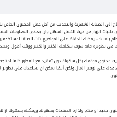
تاج الى الصيانة الشهرية والتحديث من أجل جعل المحتوى الخاص بك
طلبات الزوار من حيث التنقل السهل وان يعطى المعلومات المفي
ام بنفسك، يمكنك الحفاظ على المواضيع ذات الصلة للمستخدمين.
 فى تطويره فانه سوف سكلفك الكثير والكثير ووقت أطول. ويهد
ديث محتوى موقعك بكل سهولة دون تعقيد مع المطور كلما احتاجت
ى (CMS) ليس فقط يمكن ان يساعدك على توفير المال ولكن أيضا يمكن ان يساعدك على تطوي
توى
حات جديدة، اضافة محتوى جديد او منتج وادارة الصفحات بسهولة. ويمكنك بسهولة از