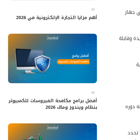
All
ي جهاز
أهم مزايا التجارة الإلكترونية في 2026
دة وقابلة
ة
All
أفضل برامج مكافحة الفيروسات للكمبيوتر
تى المعالج الرسومي GPU له دوره
بنظام ويندوز وماك 2026
 تحدد