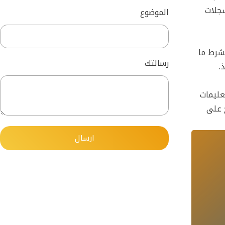
سجلات
الموضوع
لشرط ما
رسالتك
.
لتعليمات
ج على