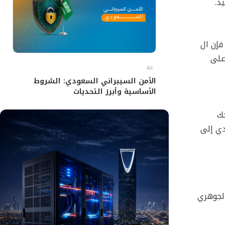
ذ.
فإن ال
جب على
All
الأمن السيبراني السعودي: الشروط
الأساسية وأبرز التحديات
جك
بعنق الزجاجة (Bottleneck)، وبالتالي تؤدي إلى
الجوهري