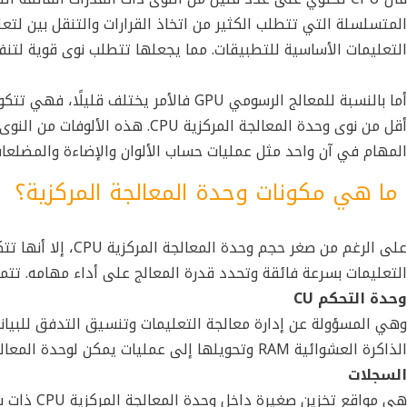
المتسلسلة التي تتطلب الكثير من اتخاذ القرارات والتنقل بين لتع
التعليمات الأساسية للتطبيقات. مما يجعلها تتطلب نوى قوية لتن
أما بالنسبة للمعالج الرسومي GPU فالأمر 
أقل من نوى
وحدة المعالجة المركزية CPU
. هذه الألوفات من النوى
المهام في آن واحد مثل عمليات حساب الألوان والإضاءة والمضلعات
ما هي مكونات وحدة المعالجة المركزية؟
على الرغم من صغر حجم
وحدة المعالجة المركزية CPU
، إلا أنها 
التعليمات بسرعة فائقة وتحدد قدرة المعالج على أداء مهامه. تتم
وحدة التحكم CU
الذاكرة العشوائية RAM وتحويلها إلى عمليات يمكن لوحدة المعالجة المركزية تنفيذها.
السجلات
هي مواقع تخزين صغيرة داخل
وحدة المعالجة المركزية CPU
ذات سر