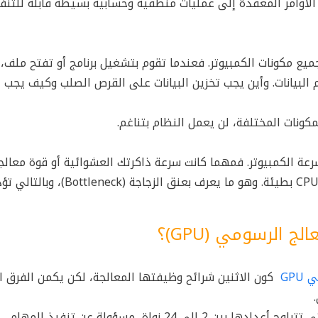
الأوامر المعقدة إلى عمليات منطقية وحسابية بسيطة قابلة للتنفي
 مكونات الكمبيوتر. فعندما تقوم بتشغيل برنامج أو تفتح ملف، 
قرر متى يجب على الذاكرة العشوائية (RAM) تسليم البيانات. وأين يجب تخزين البيانات على القرص الصلب وكيف ي
كونات المختلفة، لن يعمل النظام بتناغم.
عة الكمبيوتر. فمهما كانت سرعة ذاكرتك العشوائية أو قوة معال
الرسومي، فلن يعمل النظام بأكمله بالسرعة المطلوبة إذا كانت ال CPU بطيئة. وهو ما يعرف 
 الرسومي (GPU)؟
GPU
كون الاثنين شرائح وظيفتها المعالجة، لكن يكمن الفرق 
.
فال CPU تحتوي على عدد قليل من النوى ذات القدرات الفائقة التي تتراوح أعدادها بين 2 إلى 24 نواة، مسؤولة عن تنفيذ المهام