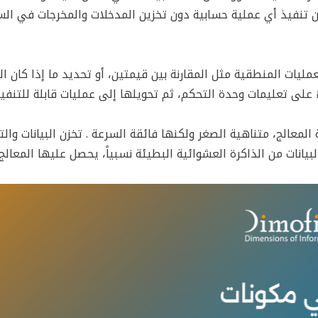
يمكن تنفيذ أي عملية حسابية دون تخزين المدخلات والمخرجات في ال
مليات المنطقية مثل المقارنة بين قيمتين، أو تحديد ما إذا كان ا
ءً على تعليمات وحدة التحكم، ثم تحويلها إلى عمليات قابلة للتنفيذ
ة مباشرة داخل شريحة المعالج، متناهية الصغر ولكنها فائقة السرعة . تخزن البيانات وا
ب البيانات من الذاكرة العشوائية البطيئة نسبياً، يحصل عليها المعال