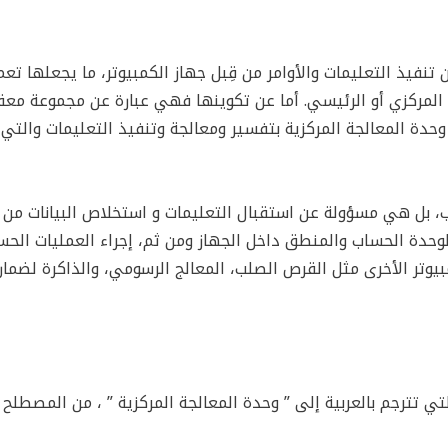
فيذ التعليمات والأوامر من قِبل جهاز الكمبيوتر، ما يجعلها تعم
الج المركزي أو الرئيسي. أما عن تكوينها فهي عبارة عن مجموعة مع
حدة المعالجة المركزية بتفسير ومعالجة وتنفيذ التعليمات والتي غا
 بل هي مسؤولة عن استقبال التعليمات و استخلاص البيانات من ا
فهومة لوحدة الحساب والمنطق داخل الجهاز ومن ثم، إجراء العمليات الحس
وتر الأخرى مثل القرص الصلب، المعالج الرسومي، والذاكرة لضمان
لأحرف CPU إلى اختصار جملة Central Processing Unit والتي تترجم بالعربية إلى ” وحدة المعالجة المركزية ” ، من الم