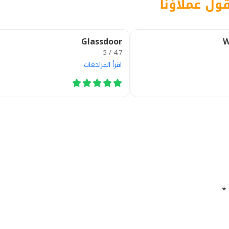
قول عملاؤنا
Glassdoor
W
4.7 / 5
اقرأ المراجعات
*