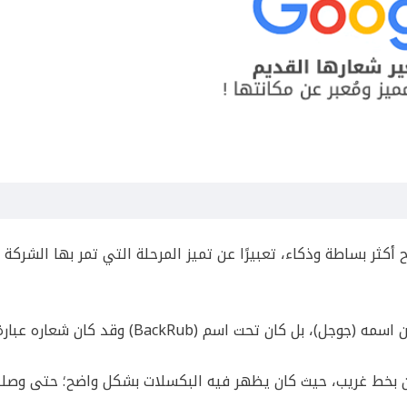
ر الشركة، ليصبح أكثر بساطة وذكاء، تعبيرًا عن تميز المرحلة التي تمر بها الشرك
في بداية العمل على جوجل – أو عند إطلاقه للمرة الأولى – لم يكن اسمه (جوجل)، بل كان تحت اسم (BackRub) وق
غيير الشعار لجوجل، ولكن بخط غريب، حيث كان يظهر فيه البكسلات بشكل واضح؛ حتى وصل