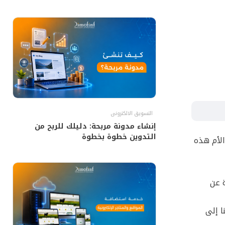
التسويق الالكترونى
إنشاء مدونة مربحة: دليلك للربح من
التدوين خطوة بخطوة
ة الأم هذه
د كان شعاره عبارة عن
نا إلى