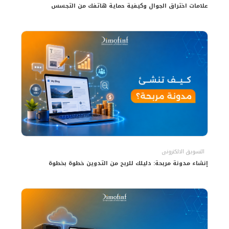
علامات اختراق الجوال وكيفية حماية هاتفك من التجسس
التسويق الالكترونى
إنشاء مدونة مربحة: دليلك للربح من التدوين خطوة بخطوة