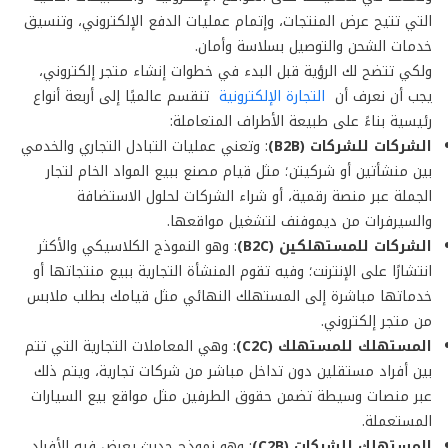
التي تتيح عرض المنتجات، وإتمام عمليات الدفع الإلكتروني، وتنسيق
خدمات الشحن والتوصيل بسلاسة وأمان.
ولكي تتضح لك الرؤية قبل البدء في خطوات إنشاء متجر إلكتروني،
يجب أن نعرف أن
التجارة الإلكترونية
تنقسم عالميًا إلى أربعة أنواع
رئيسية بناءً على طبيعة الأطراف المتعاملة:
الشركات للشركات
(
B2B)
: وتعني عمليات التبادل التجاري والخدمي
بين منشأتين أو شركيتن؛ مثل قيام مصنع ببيع المواد الخام لتجار
الجملة عبر منصة رقمية، أو شراء الشركات لحلول الاستضافة
والسيرفرات من ديموفنف لتشغيل مواقعها.
الشركات للمستهلكين (
B2C)
: وهو النموذج الكلاسيكي والأكثر
انتشارًا على الإنترنت؛ وفيه تقوم المنشأة التجارية ببيع منتجاتها أو
خدماتها مباشرة إلى المستهلك النهائي مثل قيامك بطلب ملابس
من متجر إلكتروني.
المستهلك للمستهلك (
C2C)
: وهي المعاملات التجارية التي تتم
بين أفراد مستقلين دون تداخل مباشر من شركات تجارية، ويتم ذلك
عبر منصات وسيطة تضمن حقوق الطرفين مثل مواقع بيع السيارات
المستعملة.
المستهلك للشركات (
C2B)
: وهو نموذج حديث يعرض فيه الأفراد