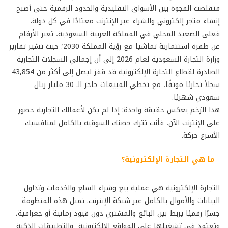
فتقلصت الفجوة بين الأسواق التقليدية والحدود الرقمية حتى أصبح
إنشاء متجر إلكتروني والشراء عبر الإنترنت معتادًا في كل دولة.
فعلى الصعيد المحلي في المملكة العربية السعودية، تعبر الأرقام
عن طفرة استثمارية تماشيا مع رؤية المملكة 2030؛ حيث تشير تقارير
وزارة التجارة السعودية لعام 2026 إلى أن إجمالي السجلات التجارية
الصادرة لقطاع التجارة الإلكترونية قد قفز ليصل إلى أكثر من 43,854
سجلاً تجاريًا موثقًا، مع تخطي المبيعات حاجز الـ 30 مليار ريال
سعودي شهريًا.
هذا الزخم يعكس حقيقة واحدة: إذا لم يكن لأعمالك التجارية حضور
على الإنترنت الآن، فأنت تترك حصتك السوقية بالكامل لمنافسيك
الأسرع حركة.
ما هي التجارة الإلكترونية؟
التجارة الإلكترونية هي عملية بيع وشراء السلع والخدمات وتداول
البيانات والأموال بالكامل عبر شبكة الإنترنت. تمثل هذه المنظومة
جسرًا رقميًا يربط بين البائع والمشتري دون قيود زمانية أو جغرافية،
وتعتمد في تشغيلها على المواقع الإلكترونية والتطبيقات الذكية