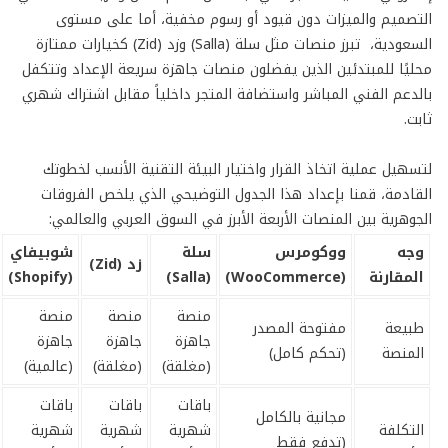
التصميم والميزات دون قيود أو رسوم مخفية، أما على مستوى
السعودية، تبرز منصات مثل سلة (Salla) وزد (Zid) كخيارات ممتازة
محليًا للمبتدئين الذين يفضلون منصات جاهزة سريعة الإعداد وتتكفل
بالدعم الفني المباشر واستضافة المتجر داخلياً مقابل اشتراك شهري
ثابت.
لتسهيل عملية اتخاذ القرار واختيار البيئة التقنية الأنسب لخطوتك
القادمة، قمنا بإعداد هذا الجدول التوضيحي الذي يلخص الفروقات
الجوهرية بين المنصات الأربعة الأبرز في السوق العربي والعالمي:
وجه
ووكومرس
سلة
شوبيفاي
زد (
Zid)
المقارنة
(
WooCommerce)
(
Salla)
(
Shopify)
منصة
منصة
منصة
طبيعة
مفتوحة المصدر
جاهزة
جاهزة
جاهزة
المنصة
(تحكم كامل)
(مغلقة)
(مغلقة)
(عالمية)
باقات
باقات
باقات
مجانية بالكامل
التكلفة
شهرية
شهرية
شهرية
(تدفع فقط