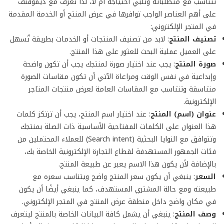
تتناسب مع متطلباته وتلبي احتياجه أم لا، لذا تعرف مع ديموفنف
على أهم العناصر الواجب توافرها في عرض المنتج أو الخدمة المقدمة
في المتجر الإلكتروني:
تصنيف المنتج
: لابد من تصنيف المنتجات أو الخدمات بطريقة تُسهل
على العميل عملية البحث للعثور على هذا المنتج.
صورة المنتج
: يجب عند اختيار صورة لمنتجك يجب أن تكون واضحة
وإبداعية في نفس الوقت ومراعاة الآتي أن تكون مقاسات الصورة
متناسقة وتتناسب مع المقاسات العامة لعرض منتجات المتاجر
الإلكترونية.
عنوان (اسم) المنتج
: عند اختيار اسم المنتج، يجب أن ترتكز كلمات
هذا العنوان على الكلمات المفتاحية الأساسية ذات الصلة بمنتجك
وتتوافق مع النوايا البحثية (Search intent) للعملاء المحتملين من
فئات الجمهور المستهدفة لقطاع التجارة الإلكترونية الخاصة بك،
بالإضافة لأن يكون هذا الاسم يعبر عن طبيعة المنتج.
السعر
: ينبغي أن يكون سعر المنتج واضح ويتناسب سعره مع
طبيعته ومع حالة المشتري المستهدف، كما ينبغي أيضًا أن يكون
في مكان واضح داخل منطقة عرض المنتج في المتجر الإلكتروني.
وصف المنتج
: ينبغي أن يشمل كافة البيانات الخاصة بالمنتج ليتعرف