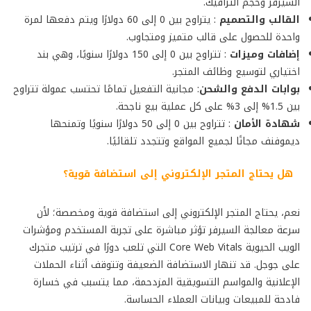
السيرفر وحجم الترافيك.
القالب والتصميم
: يتراوح بين 0 إلى 60 دولارًا ويتم دفعها لمرة
واحدة للحصول على قالب متميز ومتجاوب.
إضافات وميزات
: تتراوح بين 0 إلى 150 دولارًا سنويًا، وهي بند
اختياري لتوسيع وظائف المتجر.
بوابات الدفع والشحن
: مجانية التفعيل تمامًا تحتسب عمولة تتراوح
بين 1.5% إلى 3% على كل عملية بيع ناجحة.
شهادة الأمان
: تتراوح بين 0 إلى 50 دولارًا سنويًا وتمنحها
ديموفنف مجانًا لجميع المواقع وتتجدد تلقائيًا.
هل يحتاج المتجر الإلكتروني إلى استضافة قوية؟
نعم، يحتاج المتجر الإلكتروني إلى استضافة قوية ومخصصة؛ لأن
سرعة معالجة السيرفر تؤثر مباشرة على تجربة المستخدم ومؤشرات
الويب الحيوية Core Web Vitals التي تلعب دورًا في ترتيب متجرك
على جوجل. قد تنهار الاستضافة الضعيفة وتتوقف أثناء الحملات
الإعلانية والمواسم التسويقية المزدحمة، مما يتسبب في خسارة
فادحة للمبيعات وبيانات العملاء الحساسة.