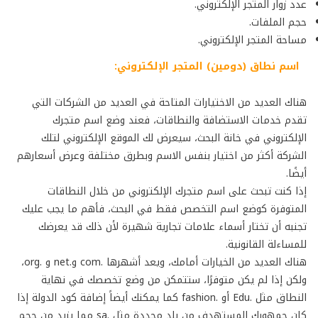
عدد زوار المتجر الإلكتروني.
حجم الملفات.
مساحة المتجر الإلكتروني.
اسم نطاق (دومين) المتجر الإلكتروني:
هناك العديد من الاختيارات المتاحة في العديد من الشركات التي
تقدم خدمات الاستضافة والنطاقات، فعند وضع اسم متجرك
الإلكتروني في خانة البحث، سيعرض لك الموقع الإلكتروني لتلك
الشركة أكثر من اختيار بنفس الاسم وبطرق مختلفة وعرض أسعارهم
أيضًا.
إذا كنت تبحث على اسم متجرك الإلكتروني من خلال النطاقات
المتوفرة كوضع اسم التخصص فقط في البحث، فأهم ما يجب عليك
تجنبه أن تختار أسماء علامات تجارية شهيرة لأن ذلك قد يعرضك
للمساءلة القانونية.
هناك العديد من الخيارات أمامك، ويعد أشهرها .com و.net و .org،
ولكن إذا لم يكن متوفرًا، ستتمكن من وضع تخصصك في نهاية
النطاق مثل .Edu أو .fashion كما يمكنك أيضاً إضافة كود الدولة إذا
كان جمهورك المستهدف من بلد محددة مثل .sa مما يزيد من حجم