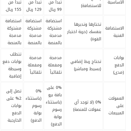
الأساسية
تبدأ من
تبدأ من
تبدأ من
للاستضافة)
99 ريال
129 ريال
155 ريال.
استضافة
استضافة
استضافة
تختارها وتديرها
الاستضافة
مشتركة
مشتركة
مشتركة
بنفسك (حرية اختيار
الفنية
مدمجة
مدمجة
مدمجة
القوة)
بالمنصة
بالمنصة
بالمنصة
تتطلب
بوابات
مدمجة
مدمجة
تحتاج ربط إضافي
بوابات دفع
الدفع
ومفعلة
ومفعلة
(بسيط ومباشر)
وسيطة
(مدى)
تلقائياً
تلقائياً
إضافية
0% على
0%
تصل إلى
باقة برو
العمولات
(باستثناء
2% على
0% (لا توجد أي
(باستثناء
على
رسوم
بوابات
عمولات للمنصة)
رسوم
المبيعات
بوابة
الدفع
بوابة
الدفع)
الخارجية
الدفع)