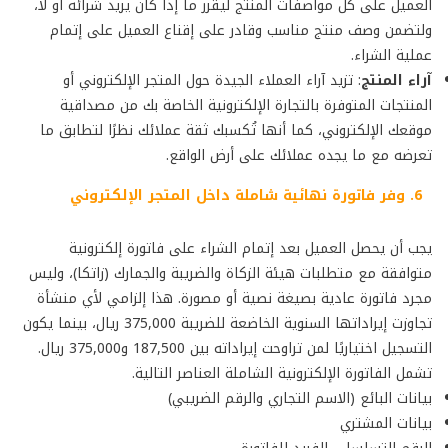
العميل على كل مواصفات المنتج ليقرر ما إذا كان يريد شرائه أو لا،
ولتضمن وصف منتج مناسب وقادر على إقناع العميل على إتمام
عملية الشراء.
آراء المنتج
: تزيد آراء العملاء الجيدة حول المتجر الإلكتروني أو
المنتجات المتوفرة بالتجارة الإلكترونية الخاصة بك من مصداقية
موقعك الإلكتروني، كما أنها تُكسبك ثقة عملائك نظرًا لتطابق ما
تعرضه مع ما يجده عملائك على أرض الواقع.
6. وفر فاتورة نهائية شاملة داخل المتجر الإلكتروني
يجب أن يحصل العميل بعد إتمام الشراء على فاتورة إلكترونية
متوافقة مع متطلبات هيئة الزكاة والضريبة والجمارك (زاتكا)، وليس
مجرد فاتورة عادية بصيغة نصية أو مصورة. هذا إلزامي لأي منشأة
تجاوزت إيراداتها السنوية الخاضعة للضريبة 375,000 ريال، بينما يكون
التسجيل اختياريًا لمن تراوحت إيراداته بين 187,500 و375,000 ريال.
تشمل الفاتورة الإلكترونية الشاملة العناصر التالية.
بيانات البائع (الاسم التجاري والرقم الضريبي)
بيانات المشتري