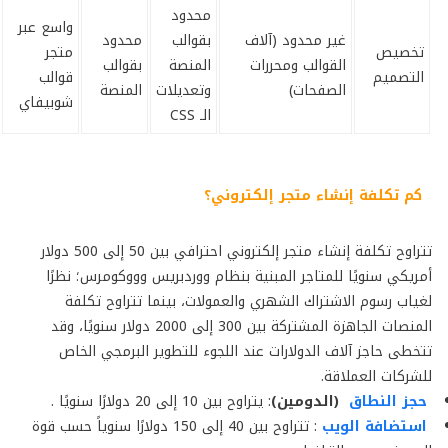
محدود
واسع عبر
غير محدود (آلاف
بقوالب
محدود
تخصيص
متجر
القوالب ومحررات
المنصة
بقوالب
التصميم
قوالب
الصفحات)
وتعديلات
المنصة
شوبيفاي
الـ CSS
كم تكلفة
إنشاء متجر إلكتروني
؟
تتراوح تكلفة إنشاء متجر إلكتروني احترافي بين 50 إلى 500 دولار
أمريكي سنويًا للمتاجر المبنية بنظام ووردبريس وووكومرس؛ نظرًا
لغياب رسوم الاشتراك الشهري والعمولات، بينما تتراوح تكلفة
المنصات الجاهزة المشتركة بين 300 إلى 2000 دولار سنويًا، وقد
تتخطى حاجز آلاف الدولارات عند اللجوء للتطوير البرمجي الخاص
للشركات العملاقة.
حجز النطاق
(الدومين)
: يتراوح بين 10 إلى 20 دولارًا سنويًا .
استضافة الويب
: تتراوح بين 40 إلى 150 دولارًا سنوياً حسب قوة