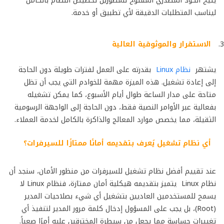
يتيح الكود المصدري المفتوح للمطورين تخصيص النظام بالكامل
ليناسب المتطلبات الدقيقة لأي تطبيق أو خدمة.
الاستقرار والموثوقية العالية
يشتهر
نظام Linux
بقدرته على العمل لفترات طويلة دون الحاجة
إلى إعادة تشغيل. هذه الميزة مهمة للخوادم التي يجب أن تظل
متاحة على مدار الساعة طوال أيام الأسبوع، كما يمكن تشغيله
بفعالية عبر الأوامر النصية فقط، دون الحاجة إلى الواجهة الرسومية
الثقيلة، مما يخصص موارد المعالج والذاكرة بالكامل لخدمة العملاء.
أي نظام تشغيل يُعرف بتقديمه أمانًا ممتازًا للسيرفرات؟
عند تقييم أفضل نظام تشغيل للسيرفرات من منظور الأمان، سنجد أن
نظام Linux يتميز بتقديمه هيكلية أمان ممتازة، فنظام Linux لا
يسمح للمستخدمين العاديين بتشغيل أي شيء بصلاحيات المدير
(Root)، بل يجب على المسؤول إدخال كلمة مرور المدير لتنفيذ أي
تغييرات حساسة مما يجعل من سيطرة المخترقين عليه أمرًا صعباً.