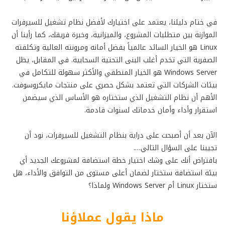
في ختام دليلنا، يعتمد على اختيارك لأفضل نظام تشغيل للسيرفرات
الموازنة بين متطلبات المشروع، والميزانية، وخبرة فريقك، كما رأينا أن
Linux هو الخيار السائد عالمياً بفضل أمانه ومرونته العالية وتكلفته
الصفرية التي تخدم أغلب البنى التحتية السحابية. في المقابل، يظل
Windows Server هو الخيار المنطقي والأكثر سهولة للتكامل في
بيئات الشركات التي تعتمد بشكل حصري على منتجات مايكروسوفت.
الأهم أن نظام التشغيل الذي ستختاره هو الأساس الذي سيضمن
استقرار وأداء وأمان خدماتك لسنوات قادمة.
الآن بعد أن أصبحت على دراية بنظام التشغيل للسيرفرات، نود أن
تجيبنا على السؤال التالي….
بافتراض أنك على وشك اختيار خطة استضافة لمشروعك الجديد أي
بيئة استضافة ستختار لضمان أعلى مستوى من التوافق والأداء، هل
ستختار Linux أم Windows Server ولماذا؟
ماذا يقول عملاؤنا