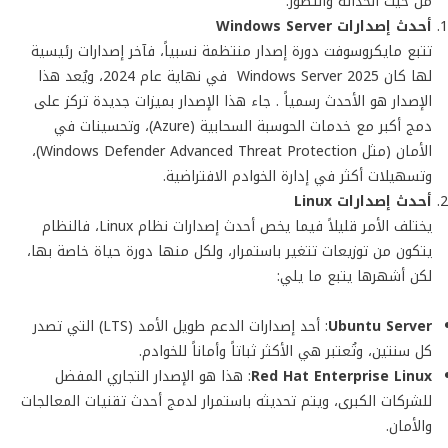
من حيث الحداثة والتطور:
أحدث إصدارات
Windows Server
تتبع مايكروسوفت دورة إصدار منتظمة نسبياً، فآخر إصدارات رئيسية
لها كان Windows Server 2025 في نهاية عام 2024، ويُعد هذا
الإصدار هو الأحدث رسمياً . جاء هذا الإصدار بميزات جديدة تركز على
دمج أكبر مع خدمات الحوسبة السحابية (Azure)، وتحسينات في
الأمان (مثل Windows Defender Advanced Threat Protection)،
وتسهيلات أكثر في إدارة الخوادم الافتراضية.
أحدث إصدارات
Linux
يختلف الأمر قليلاً فيما يخص أحدث إصدارات نظام Linux، فالنظام
يتكون من توزيعات تتغير باستمرار، ولكل منها دورة حياة خاصة بها،
لكن أشهرها يتبع ما يلي:
Ubuntu Server
: أحد إصدارات الدعم طويل الأمد (LTS) التي تصدر
كل سنتين، وتُعتبر هي الأكثر ثباتاً وأماناً للخوادم.
Red Hat Enterprise Linux
: هذا هو الإصدار التجاري المفضل
للشركات الكبرى، ويتم تحديثه باستمرار لدمج أحدث تقنيات المعالجات
والأمان.