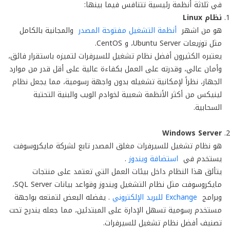
في ثلاثة أنظمة رئيسية تتنافس فيما بينها:
نظام
Linux
هو من اشهر
أنظمة التشغيل مفتوحة المصدر
والمجانية بالكامل
مثل توزيعات Ubuntu Server، و CentOS.
يعتبره الكثيرون أفضل نظام تشغيل للسيرفرات لتميزه باستقرار فائق،
وأمان عالي، وقدرته على العمل بكفاءة عالية على أقل قدر من موارد
الجهاز، نظراً لإمكانية تشغيله بدون واجهة رسومية، مما يجعل نظام
لينيكس من أكثر الأنظمة شعبية لخوادم الويب والبنية التحتية
السحابية.
Windows Server
هو نظام تشغيل للسيرفرات مغلق المصدر تابع لشركة مايكروسوفت
يستخدم في
استضافة ويندوز
.
يتألق هذا النظام داخل بيئات العمل التي تعتمد على منتجات
مايكروسوفت مثل نظام التشغيل ويندوز وقواعد بيانات SQL Server،
وبرامج
Exchange للبريد الإلكتروني
. يفضله البعض لتمتعه بواجهة
مستخدم رسومية تسهل الإدارة على المبتدئين، مما جعله يندرج تحت
تصنيف أفضل نظام تشغيل للسيرفرات.