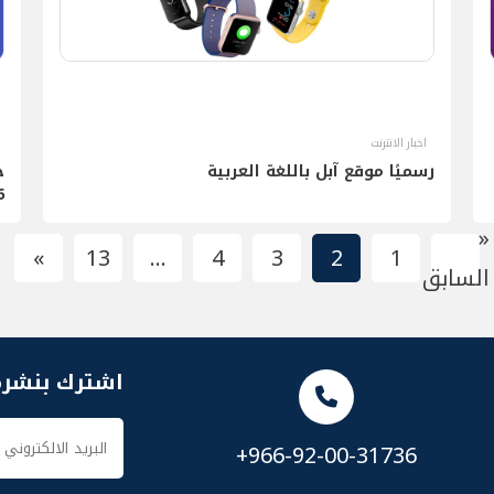
اخبار الانترنت
رسميًا موقع آبل باللغة العربية
016
«
»
13
…
4
3
2
1
السابق
اشترك بنشرة
+966-92-00-31736