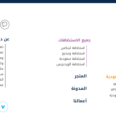
عن د
جميع الاستضافات
تعر
استضافة لينكس
عم
استضافة ويندوز
وسا
استضافة سعودية
وظ
استضافة الوردبريس
مك
سي
المتجر
اتف
مست
المدونة
أعمالنا