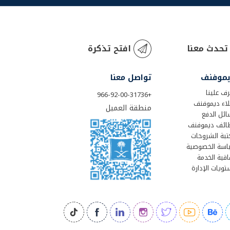
تحدث معنا
افتح تذكرة
يموفنف
تواصل معنا
ف علينا
+966-92-00-31736
لاء ديموفنف
منطقة العميل
ئل الدفع
ائف ديموفنف
تبة الشروحات
اسة الخصوصية
اقية الخدمة
ويات الإدارة