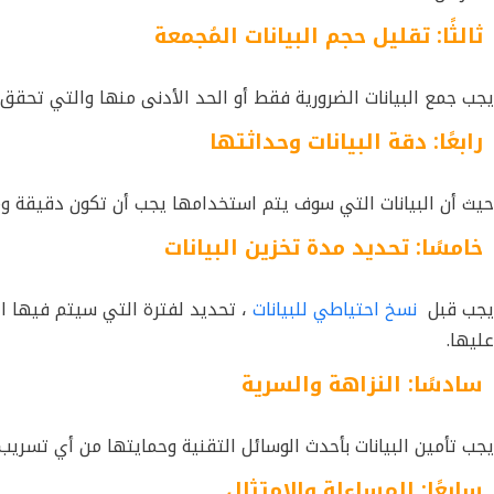
ثالثًا: تقليل حجم البيانات المُجمعة
يجب جمع البيانات الضرورية فقط أو الحد الأدنى منها والتي تحق
رابعًا: دقة البيانات وحداثتها
حيث أن البيانات التي سوف يتم استخدامها يجب أن تكون دقيقة وم
خامسًا: تحديد مدة تخزين البيانات
يجب قبل
نسخ احتياطي للبيانات
، تحديد لفترة التي سيتم فيها ال
عليها.
سادسًا: النزاهة والسرية
يجب تأمين البيانات بأحدث الوسائل التقنية وحمايتها من أي تسريب
سابعًا: المساءلة والامتثال