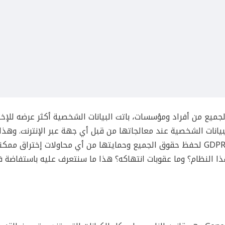
جميع من أفراد ومؤسسات، باتت البيانات الشخصية أكثر عرضه للإخت
يانات الشخصية عند معالجاتها من قبل أي جهة عبر الإنترنت. وهذا
السبب الرئيسي واراء ظهور النظام الأوروبي العام لحماية البيانات GDPR لحفظ حقوق الجميع وحمايتها من أي محاولات إخ
هذا النظام؟ وما عقوبات انتهاكه؟ هذا ما سنتعرف عليه باستفاضة 