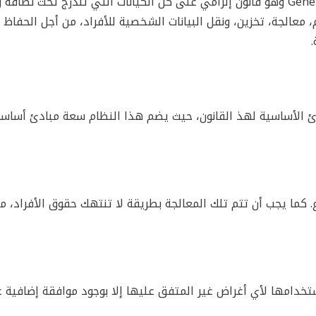
قانون GDPR هو إختصار لكلمة General Data Protection Regulations وهو قانون إلزامي على كل الكيانات التي تندرج تح
 معالجة، تخزين، ونقل البيانات الشخصية للأفراد، من أجل الحفاظ
آن على ما هي المبادئ الأساسية لهذ القانون، حيث يضم هذا النظام سعة مبادئ أس
 كما يجب أن تتم تلك المعالجة بطريقة لا تنتهك حقوق الأفراد، مع
تخدامها لأي أغراض غير المتفق عليها إلا بوجود موافقة إضافية 