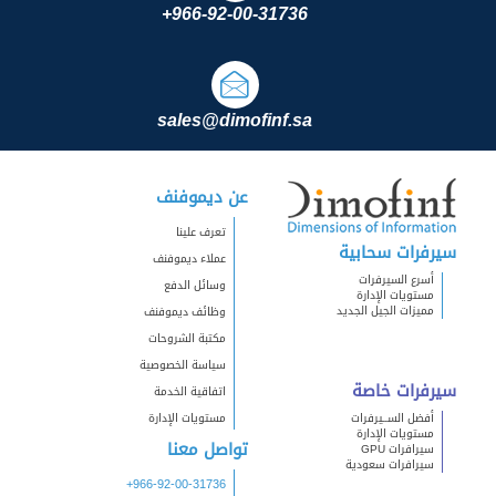
+966-92-00-31736
sales@dimofinf.sa
عن ديموفنف
تعرف علينا
سيرفرات سحابية
عملاء ديموفنف
أسرع السيرفرات
وسائل الدفع
مستويات الإدارة
مميزات الجيل الجديد
وظائف ديموفنف
مكتبة الشروحات
سياسة الخصوصية
سيرفرات خاصة
اتفاقية الخدمة
أفضل الســيرفرات
مستويات الإدارة
مستويات الإدارة
تواصل معنا
سيرافرات GPU
سيرافرات سعودية
+966-92-00-31736