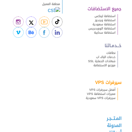
منطقة العميل
جميع الاستضافات
استضافة لينكس
استضافة ويندوز
استضافة سعودية
استضافة الووردبريس
استضافة سحابية
خــدمـاتنا
نطاقات
خدمات الباك اب
شهادات الحماية SSL
موزعو الاستضافة
سيرفرات VPS
أفضل سيرفرات VPS
مميزات استضافة VPS
سيرفرات VPS سعودية
المـتــجـر
المدونة