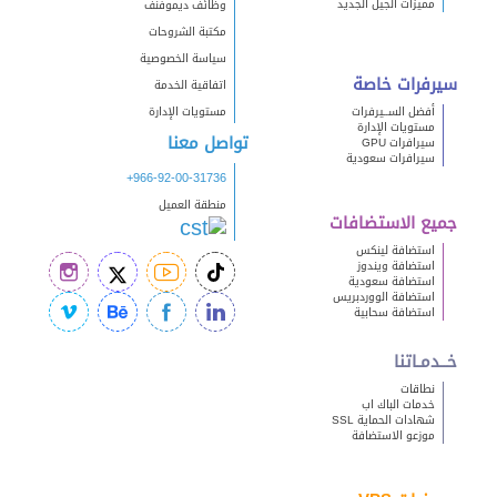
مميزات الجيل الجديد
وظائف ديموفنف
مكتبة الشروحات
سياسة الخصوصية
سيرفرات خاصة
اتفاقية الخدمة
أفضل الســيرفرات
مستويات الإدارة
مستويات الإدارة
تواصل معنا
سيرافرات GPU
سيرافرات سعودية
+966-92-00-31736
منطقة العميل
جميع الاستضافات
استضافة لينكس
استضافة ويندوز
استضافة سعودية
استضافة الووردبريس
استضافة سحابية
خــدمـاتنا
نطاقات
خدمات الباك اب
شهادات الحماية SSL
موزعو الاستضافة