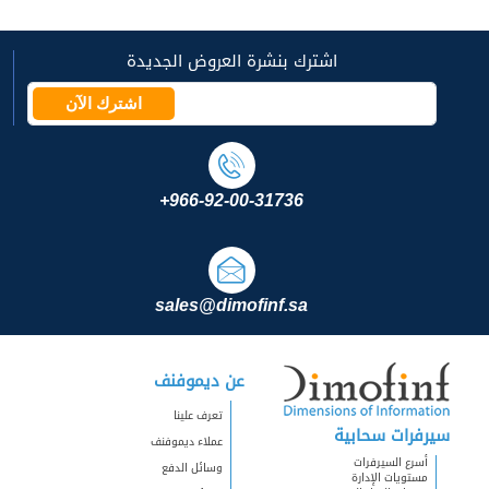
اشترك بنشرة العروض الجديدة
اشترك الآن
+966-92-00-31736
sales@dimofinf.sa
عن ديموفنف
تعرف علينا
سيرفرات سحابية
عملاء ديموفنف
أسرع السيرفرات
وسائل الدفع
مستويات الإدارة