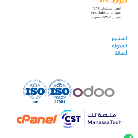
سيرفرات VPS
أفضل سيرفرات VPS
مميزات استضافة VPS
سيرفرات VPS سعودية
المـتــجـر
المدونة
أعمالنا