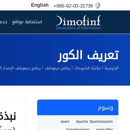
English
+966-92-00-31736
استضافة مواقع
خدما
تعريف الكور
الرئيسية
مكتبة الشروحات
برنامج ديموفنف
برنامج ديموفنف الإصدار 
وسوم
نبذة
spam
Apache SpamAssassin
SpamAssassin
spam filter