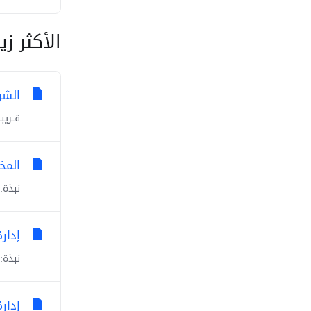
الأكثر زي
الشر
قــريبــــ
المخ
نبذة:
إدارة
نبذة:
إدار