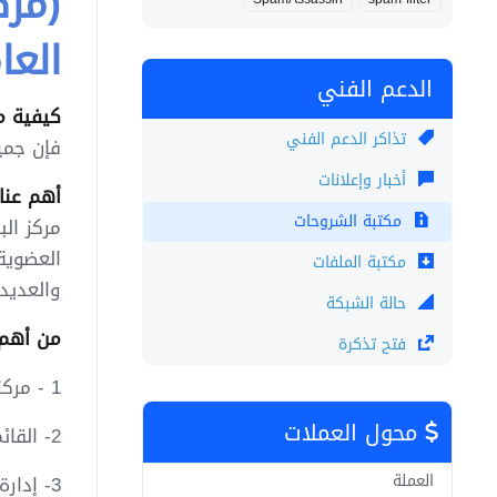
(مرك
العا
الدعم الفني
كيفية م
تذاكر الدعم الفني
فإن جمي
أخبار وإعلانات
أهم عنا
مكتبة الشروحات
مركز الب
العضوية
مكتبة الملفات
والعديد
حالة الشبكة
من أهم ع
فتح تذكرة
1 - مركز البريد.
محول العملات
2- القائمة البريدية.
العملة
3- إدارة الأعضاء.