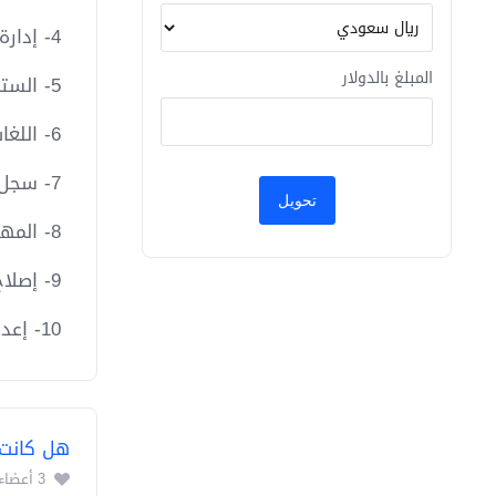
4- إدارة مجموعات الأعضاء.
المبلغ بالدولار
5- الستايلات ومخطط العرض.
6- اللغات.
7- سجل العمليات.
8- المهام المجدولة.
9- إصلاح وتحسين الجداول.
10- إعدادات النسخة.
هل كانت 
3 أعضاء وجدوا هذه المقالة مفيدة (5 التصويتات)