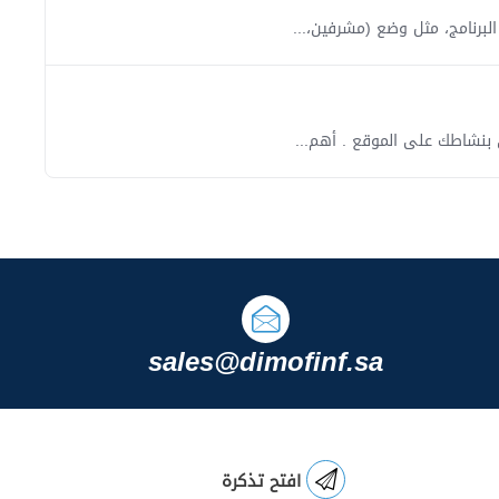
برنامج، مثل وضع (مشرفين،...
 بنشاطك على الموقع . أهم...
sales@dimofinf.sa
افتح تذكرة