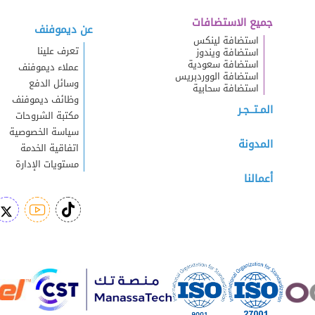
جميع الاستضافات
عن ديموفنف
استضافة لينكس
تعرف علينا
استضافة ويندوز
استضافة سعودية
عملاء ديموفنف
استضافة الووردبريس
وسائل الدفع
استضافة سحابية
وظائف ديموفنف
المـتــجـر
مكتبة الشروحات
سياسة الخصوصية
المدونة
اتفاقية الخدمة
مستويات الإدارة
أعمالنا