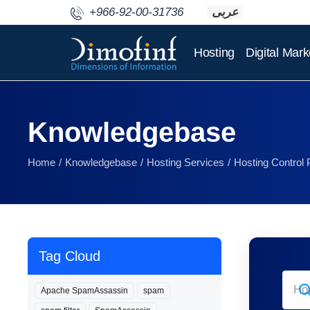
+966-92-00-31736
عربى
Hosting
Digital Mark
Knowledgebase
Home
Knowledgebase
Hosting Services
Hosting Control 
Tag Cloud
Apache SpamAssassin
spam