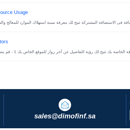
ource Usage
tors
sales@dimofinf.sa