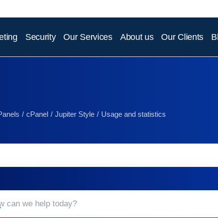
eting
Security
Our Services
About us
Our Clients
B
Panels
cPanel
Jupiter Style
Usage and statistics