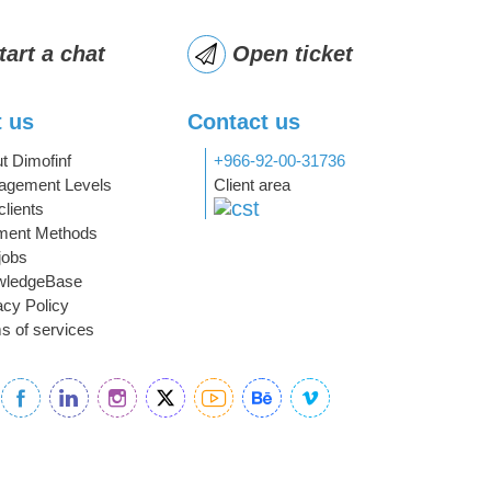
tart a chat
Open ticket
 us
Contact us
t Dimofinf
+966-92-00-31736
gement Levels
Client area
clients
ment Methods
jobs
wledgeBase
acy Policy
s of services