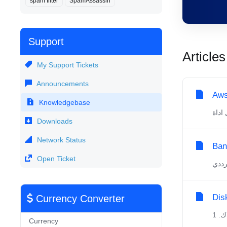
spam filter
SpamAssassin
Support
Articles
My Support Tickets
Announcements
Awst
Knowledgebase
Downloads
Network Status
Ban
Open Ticket
Dis
Currency Converter
Currency