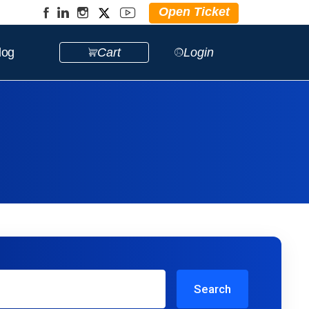
Open Ticket
log
Cart
Login
Search