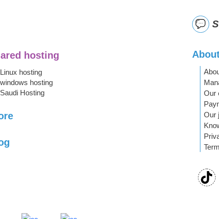
S
About
ared hosting
Abou
Linux hosting
Mana
windows hosting
Saudi Hosting
Our 
Pay
Our 
ore
Kno
Priv
og
Term