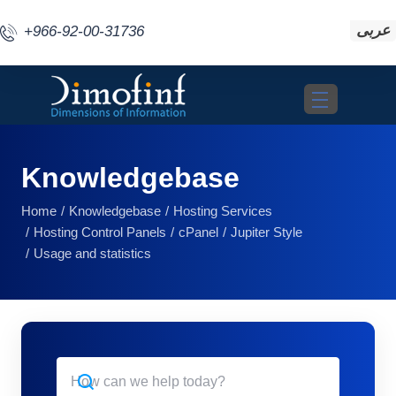
عربى
+966-92-00-31736
Toggle navigat
Knowledgebase
Home
Knowledgebase
Hosting Services
Hosting Control Panels
cPanel
Jupiter Style
Usage and statistics