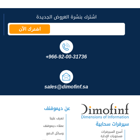
اشترك بنشرة العروض الجديدة
اشترك الآن
+966-92-00-31736
sales@dimofinf.sa
عن ديموفنف
تعرف علينا
سيرفرات سحابية
عملاء ديموفنف
أسرع السيرفرات
وسائل الدفع
مستويات الإدارة