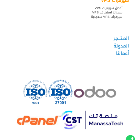
سيرفرات VPS
أفضل سيرفرات VPS
مميزات استضافة VPS
سيرفرات VPS سعودية
المـتــجـر
المدونة
أعمالنا