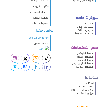
مميزات الجيل الجديد
وظائف ديموفنف
مكتبة الشروحات
سياسة الخصوصية
سيرفرات خاصة
اتفاقية الخدمة
أفضل الســيرفرات
مستويات الإدارة
مستويات الإدارة
تواصل معنا
سيرافرات GPU
سيرافرات سعودية
+966-92-00-31736
منطقة العميل
جميع الاستضافات
استضافة لينكس
استضافة ويندوز
استضافة سعودية
استضافة الووردبريس
استضافة سحابية
خــدمـاتنا
نطاقات
خدمات الباك اب
شهادات الحماية SSL
موزعو الاستضافة