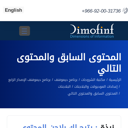
English
+966-92-00-31736
Toggle navigation
المحتوى السابق والمحتوى
التالي
الرئيسية
مكتبة الشروحات
برنامج ديموفنف
برنامج ديموفنف الإصدار الرابع
إعدادات الموديولات والبلاجنات
البلاجنات
المحتوى السابق والمحتوى التالي
نبذة
: يتيح لك بلاجن المحتوى