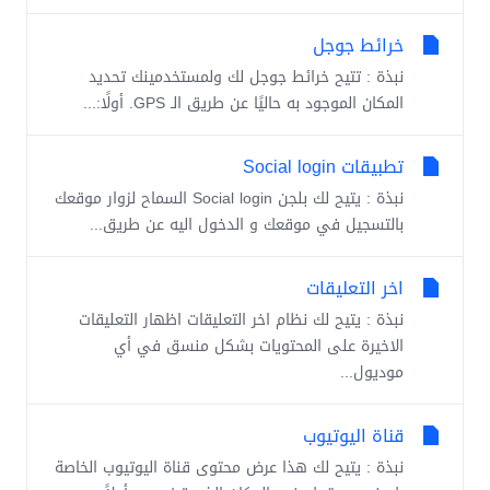
خرائط جوجل
نبذة : تتيح خرائط جوجل لك ولمستخدمينك تحديد
المكان الموجود به حاليًا عن طريق الـ GPS. أولًا:...
تطبيقات Social login
نبذة : يتيح لك بلجن Social login السماح لزوار موقعك
بالتسجيل في موقعك و الدخول اليه عن طريق...
اخر التعليقات
نبذة : يتيح لك نظام اخر التعليقات اظهار التعليقات
الاخيرة على المحتويات بشكل منسق في أي
موديول...
قناة اليوتيوب
نبذة : يتيح لك هذا عرض محتوى قناة اليوتيوب الخاصة