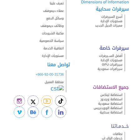
تعرف علينا
سيرفرات سحابية
عملاء ديموفنف
أسرع السيرفرات
وسائل الدفع
مستويات الإدارة
مميزات الجيل الجديد
وظائف ديموفنف
مكتبة الشروحات
سياسة الخصوصية
سيرفرات خاصة
اتفاقية الخدمة
أفضل الســيرفرات
مستويات الإدارة
مستويات الإدارة
تواصل معنا
سيرافرات GPU
سيرافرات سعودية
+966-92-00-31736
منطقة العميل
جميع الاستضافات
استضافة لينكس
استضافة ويندوز
استضافة سعودية
استضافة الووردبريس
استضافة سحابية
خــدمـاتنا
نطاقات
خدمات الباك اب