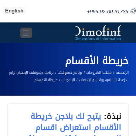
English
+966-92-00-31736
Toggle navigation
خريطة الأقسام
الرئيسية
مكتبة الشروحات
برنامج ديموفنف
برنامج ديموفنف الإصدار الرابع
إعدادات الموديولات والبلاجنات
البلاجنات
خريطة الأقسام
نبذة:
يتيح لك بلاجن خريطة
الأقسام استعراض اقسام