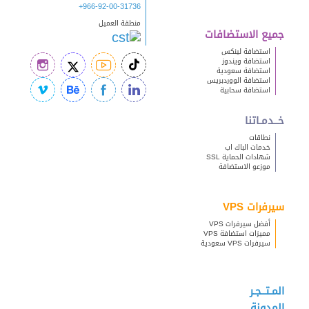
+966-92-00-31736
منطقة العميل
جميع الاستضافات
استضافة لينكس
استضافة ويندوز
استضافة سعودية
استضافة الووردبريس
استضافة سحابية
خــدمـاتنا
نطاقات
خدمات الباك اب
شهادات الحماية SSL
موزعو الاستضافة
سيرفرات VPS
أفضل سيرفرات VPS
مميزات استضافة VPS
سيرفرات VPS سعودية
المـتــجـر
المدونة