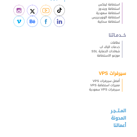
استضافة لينكس
استضافة ويندوز
استضافة سعودية
استضافة الووردبريس
استضافة سحابية
خــدمـاتنا
نطاقات
خدمات الباك اب
شهادات الحماية SSL
موزعو الاستضافة
سيرفرات VPS
أفضل سيرفرات VPS
مميزات استضافة VPS
سيرفرات VPS سعودية
المـتــجـر
المدونة
أعمالنا