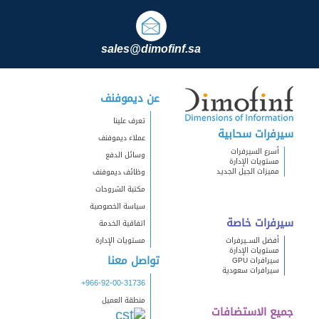
sales@dimofinf.sa
عن ديموفنف
تعرف علينا
سيرفرات سحابية
عملاء ديموفنف
أسرع السيرفرات
وسائل الدفع
مستويات الإدارة
مميزات الجيل الجديد
وظائف ديموفنف
مكتبة الشروحات
سياسة الخصوصية
سيرفرات خاصة
اتفاقية الخدمة
أفضل الســيرفرات
مستويات الإدارة
مستويات الإدارة
تواصل معنا
سيرافرات GPU
سيرافرات سعودية
+966-92-00-31736
منطقة العميل
جميع الاستضافات