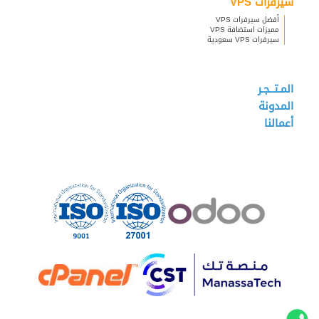
سيرفرات VPS
أفضل سيرفرات VPS
مميزات استضافة VPS
سيرفرات VPS سعودية
المـتــجـر
المدونة
أعمالنا