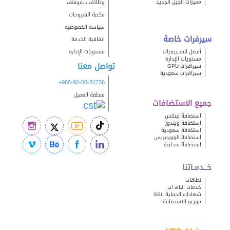
مميزات الجيل الجديد
وظائف ديموفنف
مكتبة الشروحات
سياسة الخصوصية
سيرفرات خاصة
اتفاقية الخدمة
أفضل الســيرفرات
مستويات الإدارة
مستويات الإدارة
تواصل معنا
سيرافرات GPU
سيرافرات سعودية
+966-92-00-31736
منطقة العميل
جميع الاستضافات
استضافة لينكس
استضافة ويندوز
استضافة سعودية
استضافة الووردبريس
استضافة سحابية
خــدمـاتنا
نطاقات
خدمات الباك اب
شهادات الحماية SSL
موزعو الاستضافة