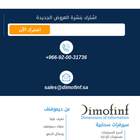
اشترك بنشرة العروض الجديدة
اشترك الآن
+966-92-00-31736
sales@dimofinf.sa
عن ديموفنف
تعرف علينا
سيرفرات سحابية
عملاء ديموفنف
أسرع السيرفرات
وسائل الدفع
مستويات الإدارة