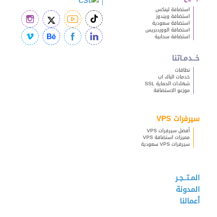
استضافة لينكس
استضافة ويندوز
استضافة سعودية
استضافة الووردبريس
استضافة سحابية
خــدمـاتنا
نطاقات
خدمات الباك اب
شهادات الحماية SSL
موزعو الاستضافة
سيرفرات VPS
أفضل سيرفرات VPS
مميزات استضافة VPS
سيرفرات VPS سعودية
المـتــجـر
المدونة
أعمالنا