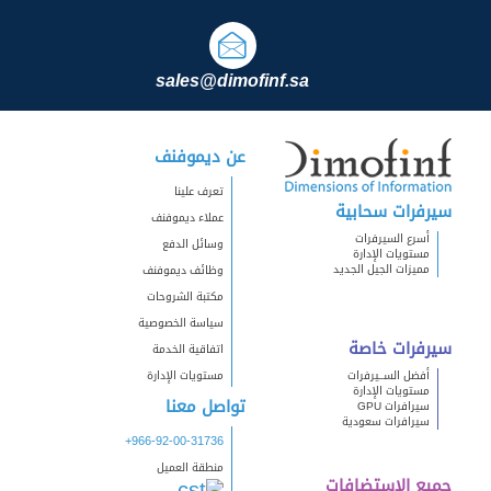
sales@dimofinf.sa
عن ديموفنف
تعرف علينا
سيرفرات سحابية
عملاء ديموفنف
أسرع السيرفرات
وسائل الدفع
مستويات الإدارة
مميزات الجيل الجديد
وظائف ديموفنف
مكتبة الشروحات
سياسة الخصوصية
سيرفرات خاصة
اتفاقية الخدمة
أفضل الســيرفرات
مستويات الإدارة
مستويات الإدارة
تواصل معنا
سيرافرات GPU
سيرافرات سعودية
+966-92-00-31736
منطقة العميل
جميع الاستضافات