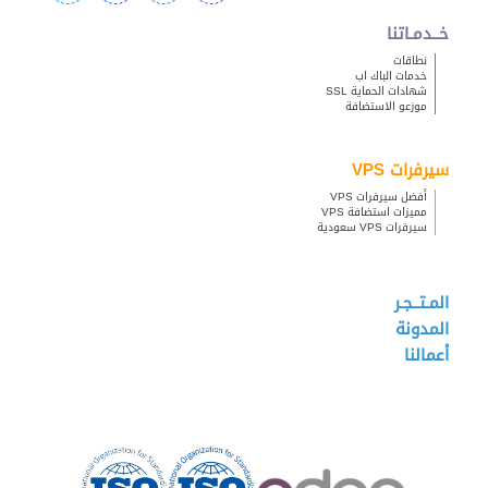
خــدمـاتنا
نطاقات
خدمات الباك اب
شهادات الحماية SSL
موزعو الاستضافة
سيرفرات VPS
أفضل سيرفرات VPS
مميزات استضافة VPS
سيرفرات VPS سعودية
المـتــجـر
المدونة
أعمالنا