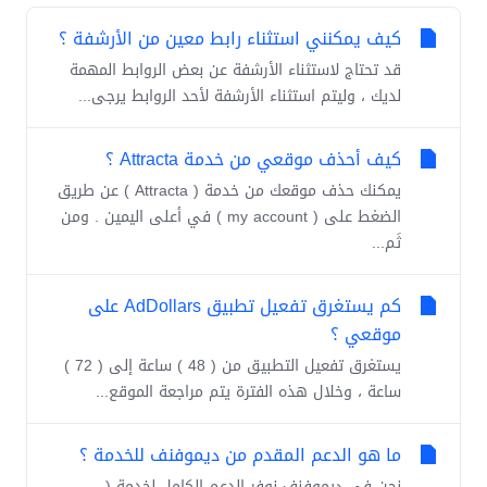
كيف يمكنني استثناء رابط معين من الأرشفة ؟
قد تحتاج لاستثناء الأرشفة عن بعض الروابط المهمة
لديك ، وليتم استثناء الأرشفة ﻷحد الروابط يرجى...
كيف أحذف موقعي من خدمة Attracta ؟
يمكنك حذف موقعك من خدمة ( Attracta ) عن طريق
الضغط على ( my account ) في أعلى اليمين . ومن
ثَم...
كم يستغرق تفعيل تطبيق AdDollars على
موقعي ؟
يستغرق تفعيل التطبيق من ( 48 ) ساعة إلى ( 72 )
ساعة ، وخلال هذه الفترة يتم مراجعة الموقع...
ما هو الدعم المقدم من ديموفنف للخدمة ؟
نحن في ديموفنف نوفر الدعم الكامل لخدمة (