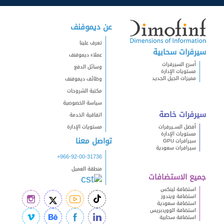
عن ديموفنف
تعرف علينا
سيرفرات سحابية
عملاء ديموفنف
أسرع السيرفرات
وسائل الدفع
مستويات الإدارة
مميزات الجيل الجديد
وظائف ديموفنف
مكتبة الشروحات
سياسة الخصوصية
سيرفرات خاصة
اتفاقية الخدمة
أفضل الســيرفرات
مستويات الإدارة
مستويات الإدارة
تواصل معنا
سيرافرات GPU
سيرافرات سعودية
+966-92-00-31736
منطقة العميل
جميع الاستضافات
استضافة لينكس
استضافة ويندوز
استضافة سعودية
استضافة الووردبريس
استضافة سحابية