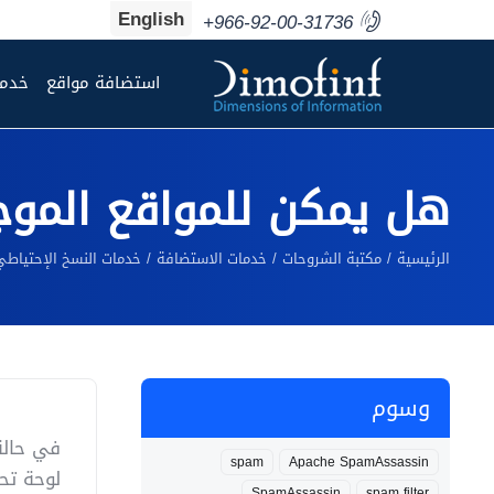
English
+966-92-00-31736
استضافة مواقع
خدما
هل يمكن للمواقع الموجو
الرئيسية
مكتبة الشروحات
خدمات الاستضافة
خدمات النسخ الإحتياطي
وسوم
spam
Apache SpamAssassin
لوحة تح
SpamAssassin
spam filter