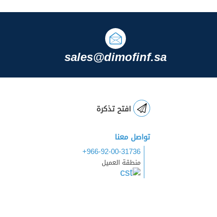
sales@dimofinf.sa
افتح تذكرة
تواصل معنا
+966-92-00-31736
منطقة العميل