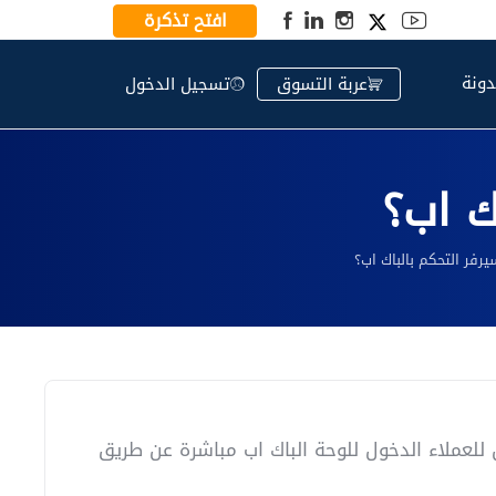
افتح تذكرة
دونة
عربة التسوق
تسجيل الدخول
ك اب؟
رفر التحكم بالباك اب؟
و Plesk ..etc لعملائك ، فإنه يمكن للعملاء الدخول للوحة الباك اب مباشرة عن طريق