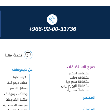
+966-92-00-31736
تحدث معنا
جميع الاستضافات
عن ديموفنف
استضافة لينكس
تعرف علينا
استضافة ويندوز
استضافة سعودية
عملاء ديموفنف
استضافة الووردبريس
وسائل الدفع
استضافة سحابية
وظائف ديموفنف
المـتــجـر
مكتبة الشروحات
سياسة الخصوصية
المدونة