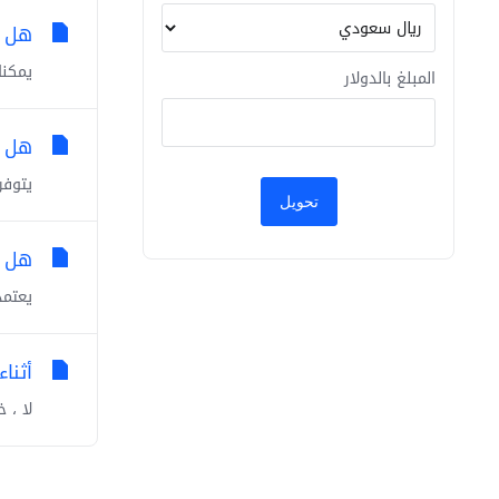
هل ي
يمكنك ط
المبلغ بالدولار
هل ي
يتوفر API لخدمة DimofinfBS يمكنك من خلالها ربط الخدمة بأي Application ل
هل ا
يعتمد
أثنا
لا ، 