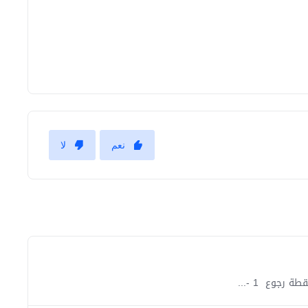
نعم
لا
رجوع 1 -...