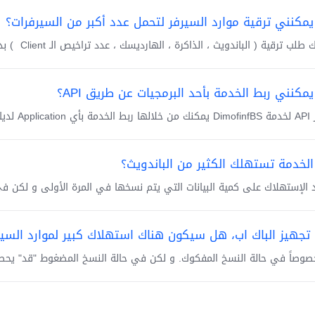
مكنني ترقية موارد السيرفر لتحمل عدد أكبر من السيرفرات؟
لب ترقية ( الباندويث ، الذاكرة ، الهارديسك ، عدد تراخيص الـ Client ) بدون فقد...
مكنني ربط الخدمة بأحد البرمجيات عن طريق API؟
ديك. لمزيد من...
لخدمة تستهلك الكثير من الباندويث؟
 الإستهلاك على كمية البيانات التي يتم نسخها في المرة الأولى و لكن في 
ء تجهيز الباك اب، هل سيكون هناك استهلاك كبير لموارد السير
خصوصاً في حالة النسخ المفكوك. و لكن في حالة النسخ المضغوط "قد" يحصل