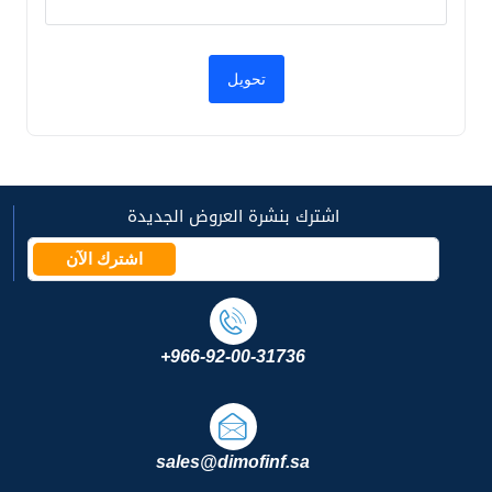
اشترك بنشرة العروض الجديدة
اشترك الآن
+966-92-00-31736
sales@dimofinf.sa