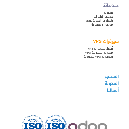
خــدمـاتنا
نطاقات
خدمات الباك اب
شهادات الحماية SSL
موزعو الاستضافة
سيرفرات VPS
أفضل سيرفرات VPS
مميزات استضافة VPS
سيرفرات VPS سعودية
المـتــجـر
المدونة
أعمالنا