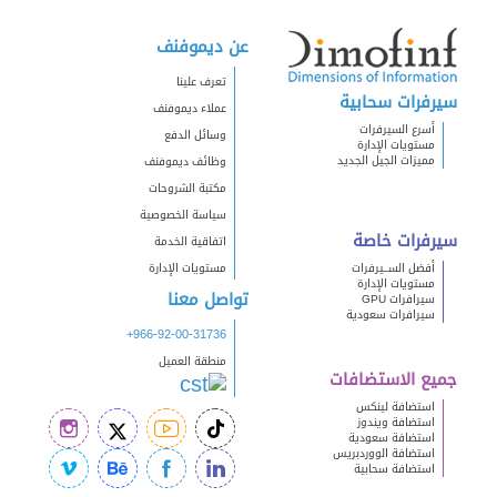
عن ديموفنف
تعرف علينا
سيرفرات سحابية
عملاء ديموفنف
أسرع السيرفرات
وسائل الدفع
مستويات الإدارة
مميزات الجيل الجديد
وظائف ديموفنف
مكتبة الشروحات
سياسة الخصوصية
سيرفرات خاصة
اتفاقية الخدمة
أفضل الســيرفرات
مستويات الإدارة
مستويات الإدارة
تواصل معنا
سيرافرات GPU
سيرافرات سعودية
+966-92-00-31736
منطقة العميل
جميع الاستضافات
استضافة لينكس
استضافة ويندوز
استضافة سعودية
استضافة الووردبريس
استضافة سحابية