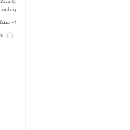
بخطوة.
4- ستظهر لك الخطوة الاولى فى الاعداد وهي اضافة الدومين الخاص بك ، قم بالضغط على Add now