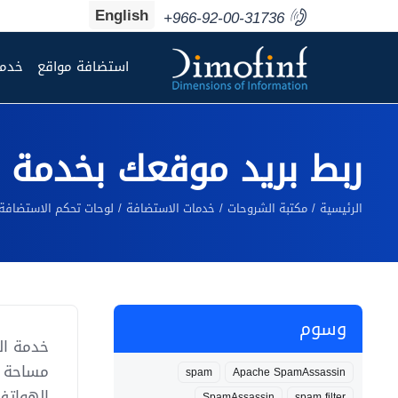
English
+966-92-00-31736
استضافة مواقع
خدما
ربط بريد موقعك بخدمة Zoho Mail
الرئيسية
مكتبة الشروحات
خدمات الاستضافة
لوحات تحكم الاستضافة
وسوم
spam
Apache SpamAssassin
الهواتف
SpamAssassin
spam filter