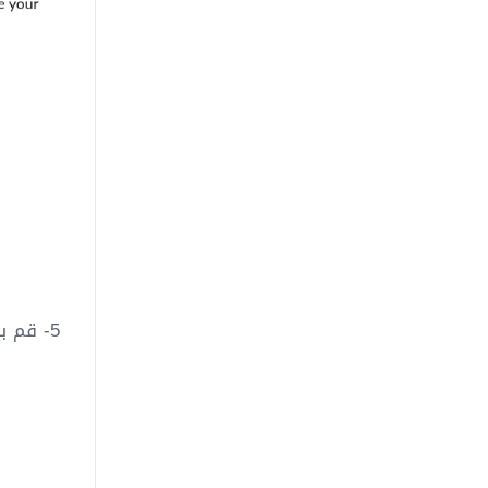
5- قم بإدخال البيانات الخاصة بالدومين وبشركتك ثم اضغط على Add now