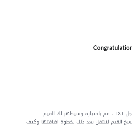
7- سيتم اعطائك أكثر من خيار للتحقق ولكن الموصى به هو اضافة سجل TXT ، قم باختياره وسيظهر لك القيم
ا فى إعدادات DNS للدومين لتقوم بنسخ القيم لننتقل بعد ذلك لخطوة اضافتها وكيف