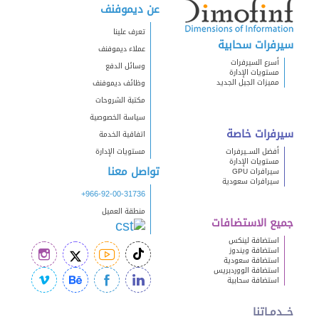
عن ديموفنف
تعرف علينا
سيرفرات سحابية
عملاء ديموفنف
أسرع السيرفرات
وسائل الدفع
مستويات الإدارة
مميزات الجيل الجديد
وظائف ديموفنف
مكتبة الشروحات
سياسة الخصوصية
سيرفرات خاصة
اتفاقية الخدمة
أفضل الســيرفرات
مستويات الإدارة
مستويات الإدارة
تواصل معنا
سيرافرات GPU
سيرافرات سعودية
+966-92-00-31736
منطقة العميل
جميع الاستضافات
استضافة لينكس
استضافة ويندوز
استضافة سعودية
استضافة الووردبريس
استضافة سحابية
خــدمـاتنا