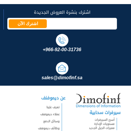
اشترك بنشرة العروض الجديدة
اشترك الآن
+966-92-00-31736
sales@dimofinf.sa
عن ديموفنف
تعرف علينا
سيرفرات سحابية
عملاء ديموفنف
أسرع السيرفرات
وسائل الدفع
مستويات الإدارة
مميزات الجيل الجديد
وظائف ديموفنف