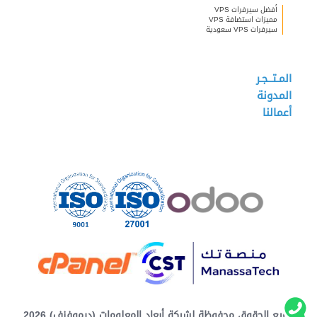
أفضل سيرفرات VPS
مميزات استضافة VPS
سيرفرات VPS سعودية
المـتــجـر
المدونة
أعمالنا
جميع الحقوق محفوظة لشركة أبعاد المعلومات (ديموفنف) 2026