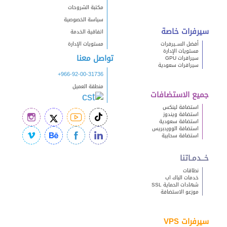
مكتبة الشروحات
سياسة الخصوصية
سيرفرات خاصة
اتفاقية الخدمة
أفضل الســيرفرات
مستويات الإدارة
مستويات الإدارة
تواصل معنا
سيرافرات GPU
سيرافرات سعودية
+966-92-00-31736
منطقة العميل
جميع الاستضافات
استضافة لينكس
استضافة ويندوز
استضافة سعودية
استضافة الووردبريس
استضافة سحابية
خــدمـاتنا
نطاقات
خدمات الباك اب
شهادات الحماية SSL
موزعو الاستضافة
سيرفرات VPS