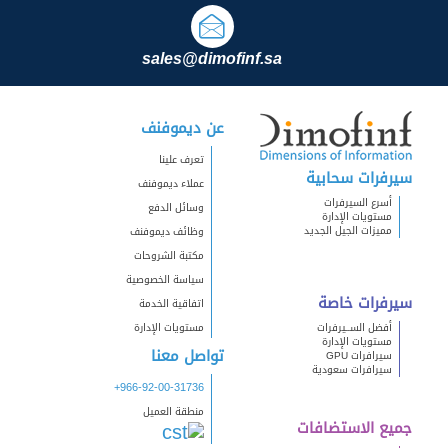
sales@dimofinf.sa
عن ديموفنف
تعرف علينا
سيرفرات سحابية
عملاء ديموفنف
أسرع السيرفرات
وسائل الدفع
مستويات الإدارة
مميزات الجيل الجديد
وظائف ديموفنف
مكتبة الشروحات
سياسة الخصوصية
سيرفرات خاصة
اتفاقية الخدمة
أفضل الســيرفرات
مستويات الإدارة
مستويات الإدارة
تواصل معنا
سيرافرات GPU
سيرافرات سعودية
+966-92-00-31736
منطقة العميل
جميع الاستضافات