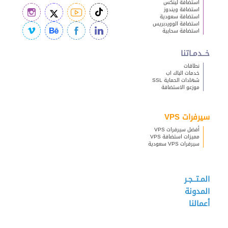
استضافة لينكس
استضافة ويندوز
استضافة سعودية
استضافة الووردبريس
استضافة سحابية
خــدمـاتنا
نطاقات
خدمات الباك اب
شهادات الحماية SSL
موزعو الاستضافة
سيرفرات VPS
أفضل سيرفرات VPS
مميزات استضافة VPS
سيرفرات VPS سعودية
المـتــجـر
المدونة
أعمالنا