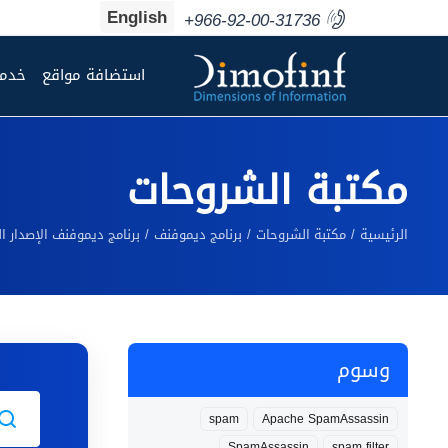
English
+966-92-00-31736
استضافة مواقع
خدما
مكتبة الشروحات
الرئيسية
مكتبة الشروحات
برنامج ديموفنف
برنامج ديموفنف الإصدار ال
وسوم
spam
Apache SpamAssassin
SpamAssassin
spam filter