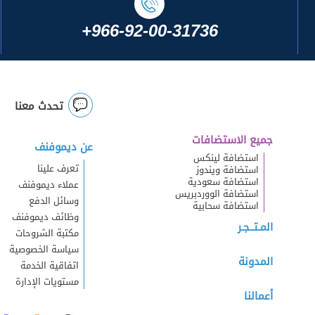
+966-92-00-31736
تحدث معنا
جميع الاستضافات
عن ديموفنف
استضافة لينكس
تعرف علينا
استضافة ويندوز
استضافة سعودية
عملاء ديموفنف
استضافة الووردبريس
وسائل الدفع
استضافة سحابية
وظائف ديموفنف
المـتــجـر
مكتبة الشروحات
سياسة الخصوصية
المدونة
اتفاقية الخدمة
مستويات الإدارة
أعمالنا